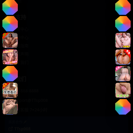
轻松喜剧
服务支持
客服中心
帮助中心
使用指南
版权声明
关于我们
联系我们
400-888-8888
support@TTsp008
在线客服 7×24小时
商务合作✈️
TTsp008