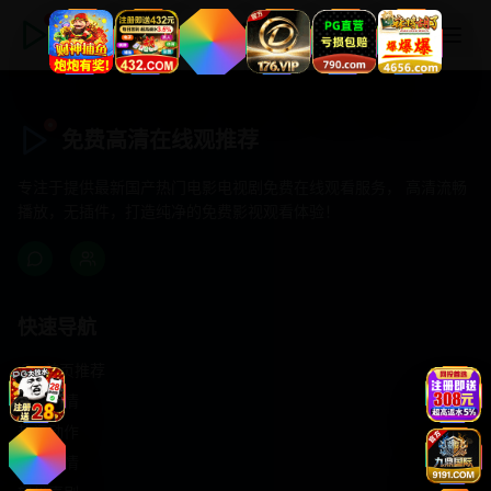
免费高清在线观推荐
免费高清在线观推荐
专注于提供最新国产热门电影电视剧免费在线观看服务， 高清流畅
播放，无插件，打造纯净的免费影视观看体验！
快速导航
首页推荐
精选剧情
热门动作
浪漫爱情