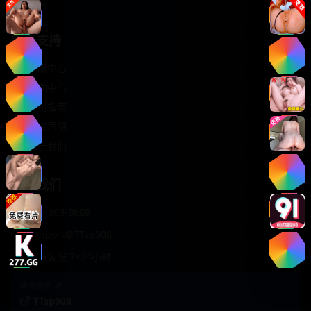
轻松喜剧
服务支持
客服中心
帮助中心
使用指南
版权声明
关于我们
联系我们
400-888-8888
support@TTsp008
在线客服 7×24小时
商务合作✈️
TTsp008